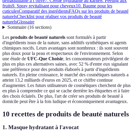
démaquillante à l’olive
7. Crème hydratante au karité
8. Peeling aux
fruits
9. Spray revitalisant pour cheveux
10. Baume pour les
cuticules
Comparatif des ingrédients
FAQs sur les produits de beauté
naturels
Checklist pour réaliser vos produits de beauté
naturels
Glossaire
Sommaire
(
16
sections
)
Les
produits de beauté naturels
sont formulés à partir
d'ingrédients issus de la nature, sans additifs synthétiques ni agents
chimiques nocifs. Leurs avantages sont nombreux : ils sont souvent
plus doux pour la peau et respectueux de l'environnement. Selon
une étude de
UFC-Que Choisir
, les consommateurs privilégient de
plus en plus ces alternatives saines, avec 52 % d'entre eux signalant
une préférence pour des produits élaborés à partir d'ingrédients
naturels. En pleine croissance, le marché des cosmétiques naturels a
atteint 13,2 milliards d'euros en 2025, et ce chiffre continue
d'augmenter. Les futurs utilisateurs de cosmétiques cherchent de plus
en plus à comprendre ce qui se cache derrière les étiquettes et à faire
des choix éclairés. De plus, l'art de créer ses produits de beauté à
domicile peut être à la fois ludique et économiquement avantageux.
10 recettes de produits de beauté naturels
1. Masque hydratant à l'avocat