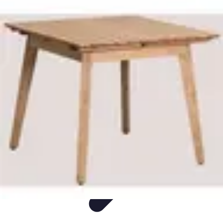
Produits Naturels
Santé et bien-être
Maison et Environnement
DIY
Comparatifs
Santé
Produits Naturels