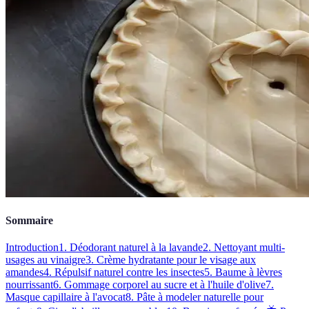
Sommaire
Introduction
1. Déodorant naturel à la lavande
2. Nettoyant multi-
usages au vinaigre
3. Crème hydratante pour le visage aux
amandes
4. Répulsif naturel contre les insectes
5. Baume à lèvres
nourrissant
6. Gommage corporel au sucre et à l'huile d'olive
7.
Masque capillaire à l'avocat
8. Pâte à modeler naturelle pour