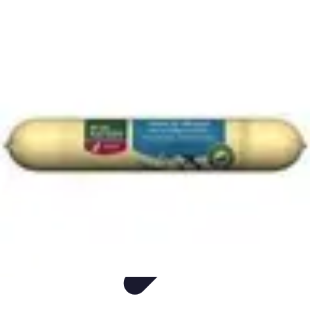
Produits Naturels
Santé et bien-être
Maison et Environnement
DIY
Comparatifs
Santé
Produits Naturels