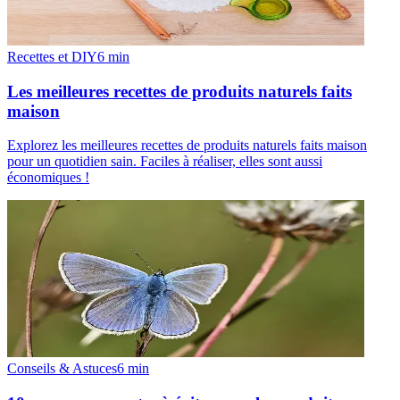
Recettes et DIY
6
min
Les meilleures recettes de produits naturels faits
maison
Explorez les meilleures recettes de produits naturels faits maison
pour un quotidien sain. Faciles à réaliser, elles sont aussi
économiques !
Conseils & Astuces
6
min