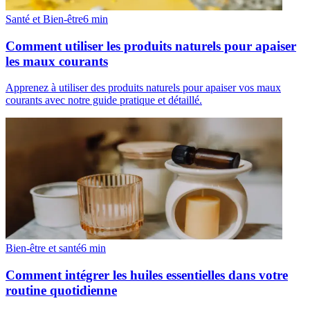
Santé et Bien-être
6
min
Comment utiliser les produits naturels pour apaiser
les maux courants
Apprenez à utiliser des produits naturels pour apaiser vos maux
courants avec notre guide pratique et détaillé.
Bien-être et santé
6
min
Comment intégrer les huiles essentielles dans votre
routine quotidienne