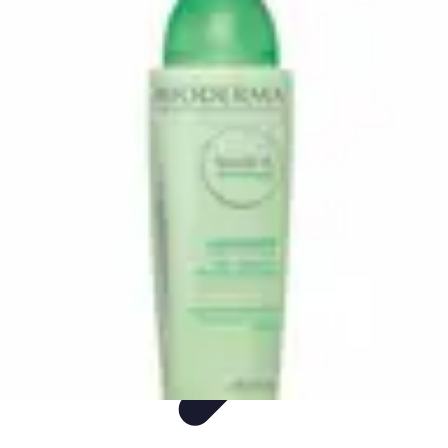
Produits Naturels
Santé et bien-être
Maison et Environnement
DIY
Comparatifs
Santé
Produits Naturels