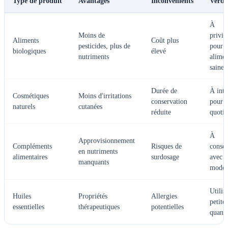
Type de produit
Avantages
Inconvénients
Verdi
À
Moins de
privil
Aliments
Coût plus
pesticides, plus de
pour 
biologiques
élevé
nutriments
alimen
saine
Durée de
À inté
Cosmétiques
Moins d'irritations
conservation
pour l
naturels
cutanées
réduite
quotid
À
Approvisionnement
Compléments
Risques de
cons
en nutriments
alimentaires
surdosage
avec
manquants
modér
Utilis
Huiles
Propriétés
Allergies
petite
essentielles
thérapeutiques
potentielles
quanti