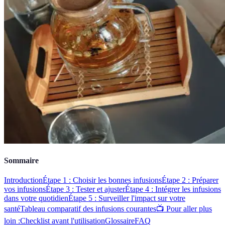
Sommaire
Introduction
Étape 1 : Choisir les bonnes infusions
Étape 2 : Préparer
vos infusions
Étape 3 : Tester et ajuster
Étape 4 : Intégrer les infusions
dans votre quotidien
Étape 5 : Surveiller l'impact sur votre
santé
Tableau comparatif des infusions courantes
📺 Pour aller plus
loin :
Checklist avant l'utilisation
Glossaire
FAQ