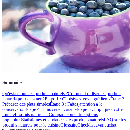
Sommaire
Qu'est-ce que les produits naturels ?
Comment utiliser les produits
naturels pour cuisiner ?
Étape 1 : Choisissez vos ingrédients
Étape 2 :
Préparez des plats simples
Étape 3 : Faites attention à la
conservation
Étape 4 : Innover en cuisine
Étape 5 : Impliquez votre
famille
Produits naturels : Comparaison entre options
populaires
Statistiques et tendances des produits naturels
FAQ sur les
produits naturels pour la cuisine
Glossaire
Checklist avant achat