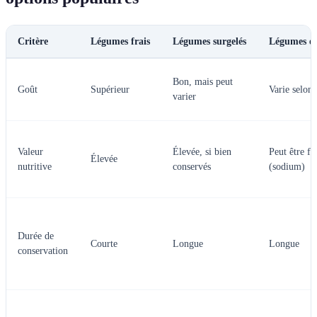
Critère
Légumes frais
Légumes surgelés
Légumes en
Bon, mais peut
Goût
Supérieur
Varie selon
varier
Valeur
Élevée, si bien
Peut être fa
Élevée
nutritive
conservés
(sodium)
Durée de
Courte
Longue
Longue
conservation