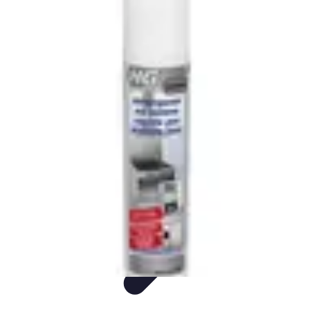
Produits Naturels
Santé et bien-être
Maison et Environnement
DIY
Comparatifs
Santé
Produits Naturels