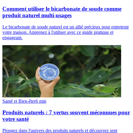
Comment utiliser le bicarbonate de soude comme
produit naturel multi-usages
Le bicarbonate de soude naturel est un allié précieux pour entretenir
votre maison. Apprenez à l'utiliser avec ce guide pratique et
engageant.
Santé et Bien-être
6
min
Produits naturels : 7 vertus souvent méconnues pour
votre santé
Plongez dans l'univers des produits naturels et découvrez sept