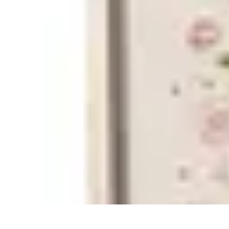
Produits Naturels
Santé et bien-être
Maison et Environnement
DIY
Comparatifs
Santé
Produits Naturels