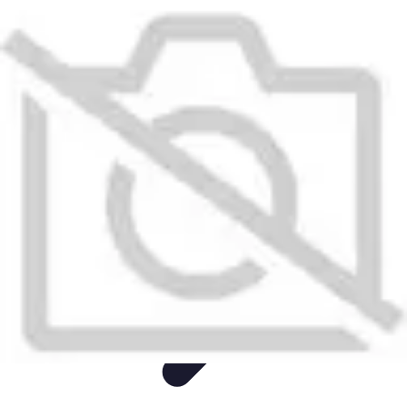
Produits Naturels
Santé et bien-être
Maison et Environnement
DIY
Comparatifs
Santé
Produits Naturels