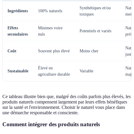
Synthétiques et/ou
Natu
Ingrédients
100% naturels
toxiques
meil
Effets
Minimes voire
Natu
Potentiels et variés
secondaires
nuls
préfé
Natu
Coût
Souvent plus élevé
Moins cher
justi
Élevé en
Natu
Sustainable
Variable
agriculture durable
major
Ce tableau illustre bien que, malgré des coûts parfois plus élevés, les
produits naturels compensent largement par leurs effets bénéfiques
sur la santé et l'environnement. Choisir le naturel vous place dans
une démarche responsable et consciente.
Comment intégrer des produits naturels