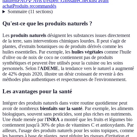
naturels
FAQ
💡 Avis d'expert :
Glossaire
Checklist avant
achat
Produits recommandés
Sommaire
(
11
sections
)
Qu'est-ce que les produits naturels ?
Les
produits naturels
désignent les substances issues directement
de la terre, sans interventions chimiques lourdes. Il peut s'agir de
plantes, d'extraits botaniques ou de produits dérivés comme les
huiles essentielles. Par exemple, les
huiles végétales
comme l'huile
d'olive ou de noix de coco ne contiennent pas de produits
synthétiques et peuvent être utilisés pour la cuisine ou les soins
personnels. Selon l'
ADEME
, la tendance vers le naturel a augmenté
de 42% depuis 2020, illustre un désir croissant de revenir à des
méthodes plus authentiques et respectueuses de l'environnement.
Les avantages pour la santé
Intégrer des produits naturels dans votre routine quotidienne peut
avoir de nombreux
bienfaits sur la santé
. Par exemple, les aliments
biologiques, souvent sans pesticides, sont plus riches en nutriments.
Une étude menée par l'
INRA
a montré que les fruits et légumes bio
contiennent jusqu'à 30% de plus de vitamines C et antioxydants. Par
ailleurs, l'usage des produits naturels pour les soins topiques, comme
les baumes à base de plantes, peut réduire les risques d'irritation et