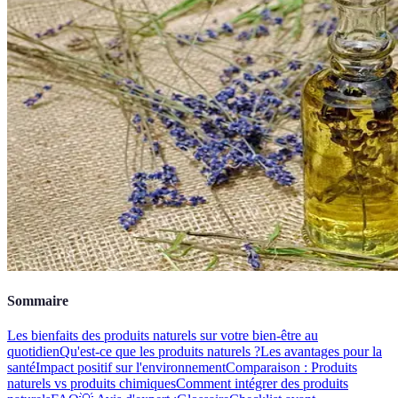
Sommaire
Les bienfaits des produits naturels sur votre bien-être au
quotidien
Qu'est-ce que les produits naturels ?
Les avantages pour la
santé
Impact positif sur l'environnement
Comparaison : Produits
naturels vs produits chimiques
Comment intégrer des produits