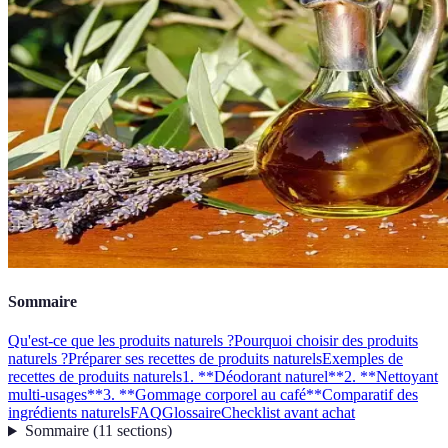
Sommaire
Qu'est-ce que les produits naturels ?
Pourquoi choisir des produits
naturels ?
Préparer ses recettes de produits naturels
Exemples de
recettes de produits naturels
1. **Déodorant naturel**
2. **Nettoyant
multi-usages**
3. **Gommage corporel au café**
Comparatif des
ingrédients naturels
FAQ
Glossaire
Checklist avant achat
Sommaire
(
11
sections
)