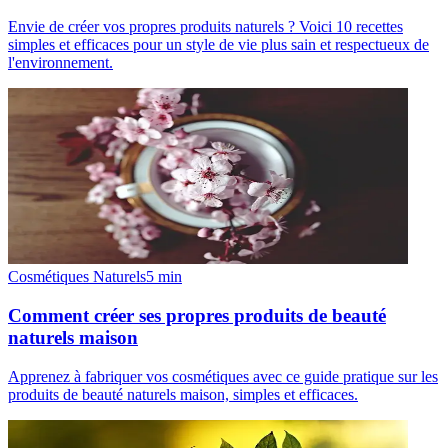
Envie de créer vos propres produits naturels ? Voici 10 recettes
simples et efficaces pour un style de vie plus sain et respectueux de
l'environnement.
Cosmétiques Naturels
5
min
Comment créer ses propres produits de beauté
naturels maison
Apprenez à fabriquer vos cosmétiques avec ce guide pratique sur les
produits de beauté naturels maison, simples et efficaces.