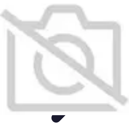
Produits Naturels
Santé et bien-être
Maison et Environnement
DIY
Comparatifs
Santé
Produits Naturels