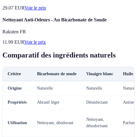
29.07
EUR
Voir le prix
Nettoyant Anti-Odeurs - Au Bicarbonate de Soude
Rakuten FR
11.99
EUR
Voir le prix
Comparatif des ingrédients naturels
Critère
Bicarbonate de soude
Vinaigre blanc
Huile es
Origine
Naturelle
Naturelle
Naturel
Propriétés
Abrasif léger
Désinfectant
Antisep
Nettoyant,
Utilisation
Nettoyant, déodorant
Parfum,
désodorisant