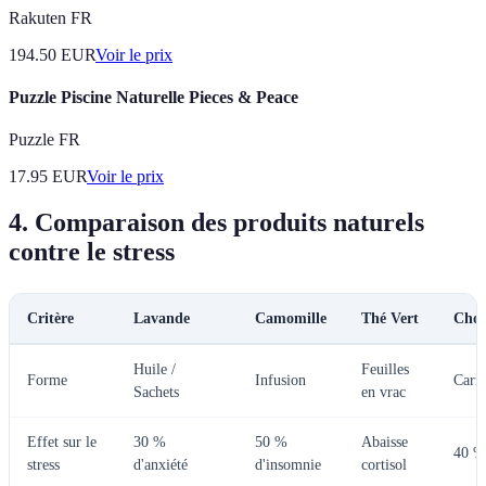
Rakuten FR
194.50
EUR
Voir le prix
Puzzle Piscine Naturelle Pieces & Peace
Puzzle FR
17.95
EUR
Voir le prix
4. Comparaison des produits naturels
contre le stress
Critère
Lavande
Camomille
Thé Vert
Choc
Huile /
Feuilles
Forme
Infusion
Carré
Sachets
en vrac
Effet sur le
30 %
50 %
Abaisse
40 %
stress
d'anxiété
d'insomnie
cortisol