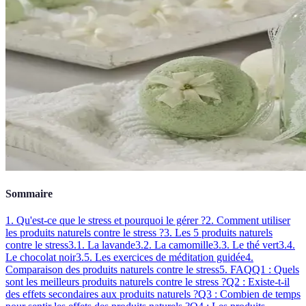
Sommaire
1. Qu'est-ce que le stress et pourquoi le gérer ?
2. Comment utiliser
les produits naturels contre le stress ?
3. Les 5 produits naturels
contre le stress
3.1. La lavande
3.2. La camomille
3.3. Le thé vert
3.4.
Le chocolat noir
3.5. Les exercices de méditation guidée
4.
Comparaison des produits naturels contre le stress
5. FAQ
Q1 : Quels
sont les meilleurs produits naturels contre le stress ?
Q2 : Existe-t-il
des effets secondaires aux produits naturels ?
Q3 : Combien de temps