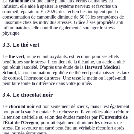
La
camomille
est une autre plante aux vertus calmantes. En
infusion, elle aide à apaiser le système nerveux et favorise un
sommeil réparateur. En 2026, des recherches indiquent que la
consommation de camomille diminue de 50 % les symptômes de
l'insomnie chez les individus stressés. Grâce à ses propriétés anti-
inflammatoires, elle contribue également à soulager le stress
physique.
3.3. Le thé vert
Le
thé vert
, riche en antioxydants, est reconnu pour ses effets
bénéfiques sur le stress. Il contient de la théanine, un acide aminé
qui réduit l'anxiété. D'après une étude de la
Harvard Medical
School
, la consommation régulière de thé vert peut abaisser les taux
de cortisol, l'hormone du stress. Une tasse le matin ou l'après-midi
peut faire toute la différence dans votre journée.
3.4. Le chocolat noir
Le
chocolat noir
est non seulement délicieux, mais il est également
bon pour la santé mentale. Sa richesse en flavonoïdes aide à réduire
la tension artérielle et, selon des études menées par
l'Université de
l'État de l'Oregon
, pourrait également diminuer les niveaux de
stress. En savourer un carré peut être un véritable réconfort après
une journée éprouvante.