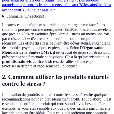
pour sentir les effets des produits naturels ?
Q4 : Les produits
naturels remplacent-ils les traitements médicaux ?
Glossaire
Checklist
avant achat
📺 Pour aller plus loin :
Sommaire
(
17
sections
)
Le stress est une réponse naturelle de notre organisme face à des
situations perçues comme menaçantes. En 2026, des études révèlent
que près de 75 % des adultes éprouvent du stress au moins une fois
par mois, et 40 % d'entre eux l'identifient comme un problème
récurrent. Les effets du stress peuvent être dévastateurs, engendrant
des troubles psychologiques et physiques. Selon
l'Organisation
Mondiale de la Santé (OMS)
, il est crucial de gérer son stress pour
préserver sa santé mentale et physique. C'est là qu'interviennent les
produits naturels contre le stress
, des alliés efficaces pour
favoriser la détente et l'apaisement au quotidien.
2. Comment utiliser les produits naturels
contre le stress ?
L'utilisation de produits naturels contre le stress nécessite quelques
recommandations pour en tirer pleinement profit. Tout d'abord, il est
essentiel d'identifier le produit qui correspond à vos besoins. Par
exemple, si vous êtes sensible aux odeurs, des sachets parfumés à la
lavande peuvent être idéals. Pour ceux qui préfèrent une approche