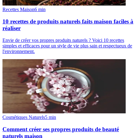
Recettes Maison
6
min
10 recettes de produits naturels faits maison faciles à
réaliser
Envie de créer vos propres produits naturels ? Voici 10 recettes
simples et efficaces pour un style de vie plus sain et respectueux de
l'environnement.
Cosmétiques Naturels
5
min
Comment créer ses propres produits de beauté
naturels maison