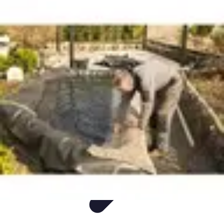
Produits Naturels
Santé et bien-être
Maison et Environnement
DIY
Comparatifs
Santé
Produits Naturels