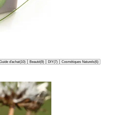
Guide d'achat
(
10
)
Beauté
(
9
)
DIY
(
7
)
Cosmétiques Naturels
(
6
)